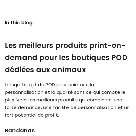
KOLs on
Agency
TrueProfit
TrueProfit is
In this blog:
trusted by the
See
biggest voices
TrueProfit
in ecommerce.
Les meilleurs produits print-on-
in action
demand pour les boutiques POD
Book a
demo
dédiées aux animaux
Lorsqu'il s'agit de POD pour animaux, la
personnalisation et la qualité sont ce qui compte le
plus. Voici les meilleurs produits qui combinent une
forte demande, une facilité de personnalisation et un
fort potentiel de profit.
Bandanas