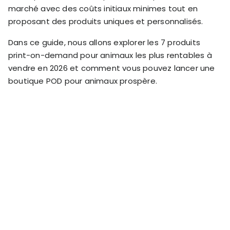
RESOURCES
marché avec des coûts initiaux minimes tout en
USE CASES
proposant des produits uniques et personnalisés.
Profit Lab
Profit
Dans ce guide, nous allons explorer les 7 produits
Newsletter
Tracking
print-on-demand pour animaux les plus rentables à
Insider
ecommerce
vendre en 2026 et comment vous pouvez lancer une
Profit
insights for
boutique POD pour animaux prospère.
Optimization
Shopify
dropshippers
who care about
Ad Tracking
profitability.
TRUEPROFIT IS
FOR
TrueProfit
Small
Playbooks
Business
Hand-picked
Owner
resources to
help your
Enterprise
Shopify brand
make profitable
Business
decisions.
Marketing