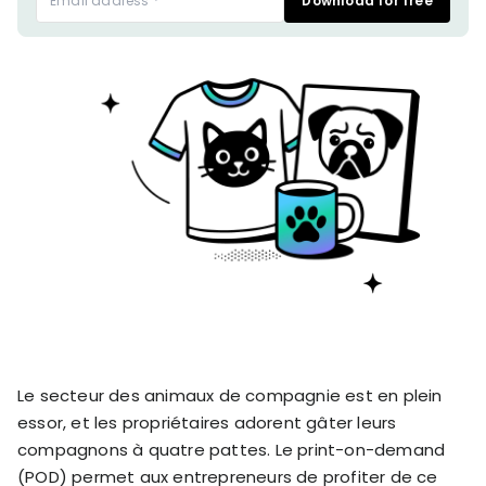
Download for free
stronger
and
Shopify Profit
faster
Calculator
together
TrueProfit
Dropshipping Prof
through
MCP
Calculator
partnersh
Print On Demand
Customer
Profit Calculator
About
Gross Profit
us
De
Lifetime Value
Calculator
Store
K
ROAS Calculator
Expense
on
Shopify Fees
TrueProfit
Tracking
Calculator
Triple Discount
Integrations
Calculator
Shopify App
Detector
Le secteur des animaux de compagnie est en plein
Why TrueProfit >
Shopify Theme
Learn why net profit
essor, et les propriétaires adorent gâter leurs
Detector
matters — and why
compagnons à quatre pattes. Le print-on-demand
TrueProfit does it
(POD) permet aux entrepreneurs de profiter de ce
best.