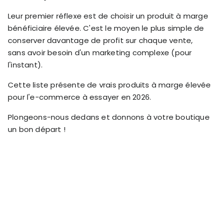
RESOURCES
Leur premier réflexe est de choisir un produit à marge
USE CASES
bénéficiaire élevée. C'est le moyen le plus simple de
Profit Lab
Profit
conserver davantage de profit sur chaque vente,
Newsletter
Tracking
sans avoir besoin d'un marketing complexe (pour
Insider
ecommerce
l'instant).
Profit
insights for
Optimization
Shopify
Cette liste présente de vrais produits à marge élevée
dropshippers
pour l'e-commerce à essayer en 2026.
who care about
Ad Tracking
profitability.
TRUEPROFIT IS
Plongeons-nous dedans et donnons à votre boutique
FOR
un bon départ !
TrueProfit
Small
Playbooks
Business
Hand-picked
Owner
resources to
help your
Enterprise
Shopify brand
make profitable
Business
decisions.
Marketing