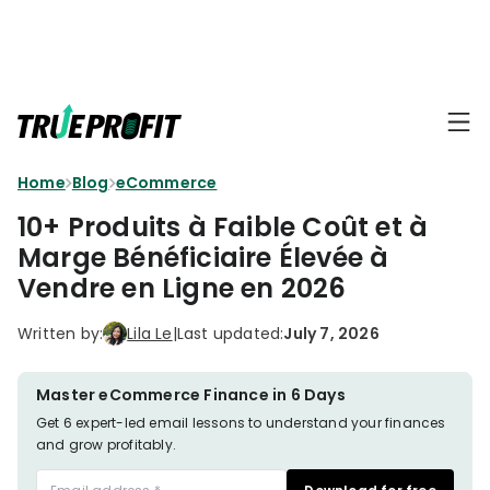
KEY FEATURES
Affiliate
BLOGS
→
Progra
Profit
Home
Blog
eCommerce
Ecommerce
Earn
Dashboard
Hacks
big
10+ Produits à Faible Coût et à
by
Finance
Marge Bénéficiaire Élevée à
Product
promotin
Fundamentals
Vendre en Ligne en 2026
TrueProfit
Analytics
Profit
to
Calculation
your
Marketing
Written by:
Lila Le
|
Last updated:
July 7, 2026
Dropshipping
audience
101
Attribution
Shopify
Master eCommerce Finance in 6 Days
Knowledge
P&L Report
Partners
Get 6 expert-led email lessons to understand your finances
and grow profitably.
Progra
TikTok Shop's
Grow
TOOLS
→
Net Profit