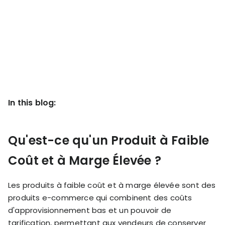
KOLs on
Agency
TrueProfit
TrueProfit is
trusted by the
See
biggest voices
TrueProfit
in ecommerce.
in action
Book a
In this blog:
demo
Qu'est-ce qu'un Produit à Faible
Coût et à Marge Élevée ?
Les produits à faible coût et à marge élevée sont des
produits e-commerce qui combinent des coûts
d'approvisionnement bas et un pouvoir de
tarification, permettant aux vendeurs de conserver