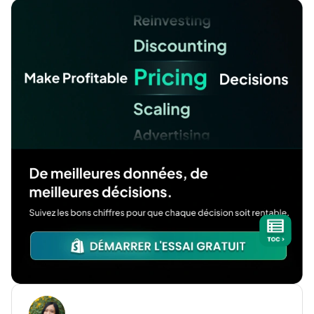
Les accessoires électroniques génériques (par ex.
câbles de chargement standard, adaptateurs)
Les vêtements basiques sans marque (par ex. t-
shirts unis, chaussettes)
Les fournitures de bureau (par ex. papier, stylos,
cartouches d'encre)
Les produits ménagers essentiels du marché de
masse (par ex. produits de nettoyage, piles)