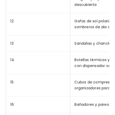
descubierta
12
Gafas de sol polariza
sombreros de ala an
13
Sandalias y chanclas
14
Botellas térmicas y bo
con dispensador ocul
15
Cubos de compresió
organizadores para vi
16
Bañadores y pareos