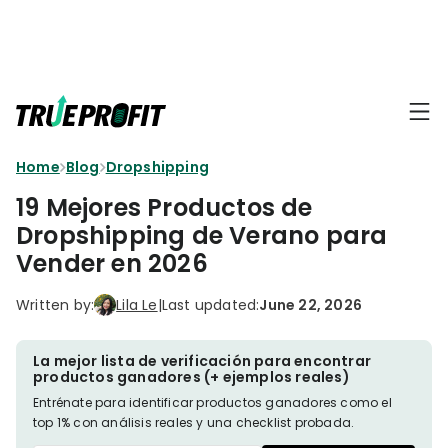
KEY FEATURES
Affiliate
BLOGS
→
Progra
Profit
Home
Blog
Dropshipping
Ecommerce
Earn
Dashboard
Hacks
big
19 Mejores Productos de
by
Finance
Dropshipping de Verano para
Product
promotin
Fundamentals
Vender en 2026
TrueProfit
Analytics
Profit
to
Calculation
your
Marketing
Written by:
Lila Le
|
Last updated:
June 22, 2026
Dropshipping
audience
101
Attribution
Shopify
La mejor lista de verificación para encontrar
Knowledge
P&L Report
productos ganadores (+ ejemplos reales)
Partners
Entrénate para identificar productos ganadores como el
Progra
TikTok Shop's
top 1% con análisis reales y una checklist probada.
Grow
TOOLS
→
Net Profit