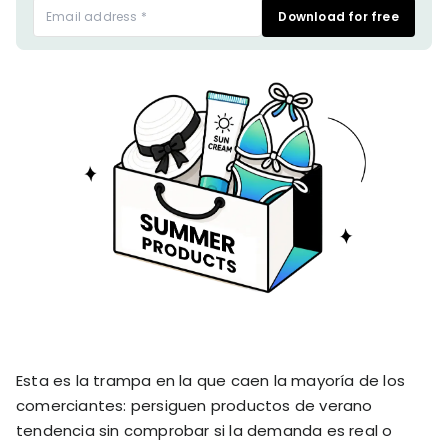
stronger
Download for free
and
Shopify Profit
faster
Calculator
together
TrueProfit
Dropshipping Prof
through
MCP
Calculator
partnersh
Print On Demand
Customer
Profit Calculator
About
Gross Profit
us
De
Lifetime Value
Calculator
Store
K
ROAS Calculator
Expense
on
Shopify Fees
TrueProfit
Tracking
Calculator
Triple Discount
Integrations
Calculator
Shopify App
Detector
Why TrueProfit >
Shopify Theme
Esta es la trampa en la que caen la mayoría de los
Learn why net profit
Detector
matters — and why
comerciantes: persiguen productos de verano
TrueProfit does it
tendencia sin comprobar si la demanda es real o
best.