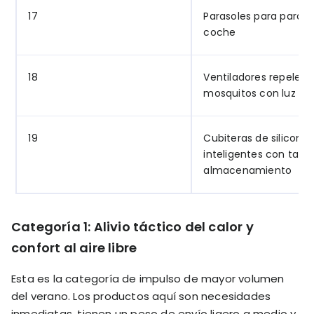
17
Parasoles para parabr
coche
18
Ventiladores repelent
mosquitos con luz UV
19
Cubiteras de silicona
inteligentes con tapa
almacenamiento
Categoría 1: Alivio táctico del calor y
confort al aire libre
Esta es la categoría de impulso de mayor volumen
del verano. Los productos aquí son necesidades
inmediatas, tienen un peso de envío ligero a medio y