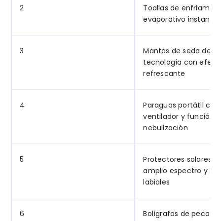
2
Toallas de enfriamien
evaporativo instantá
3
Mantas de seda de al
tecnología con efect
refrescante
4
Paraguas portátil con
ventilador y función 
nebulización
5
Protectores solares S
amplio espectro y bá
labiales
6
Bolígrafos de pecas