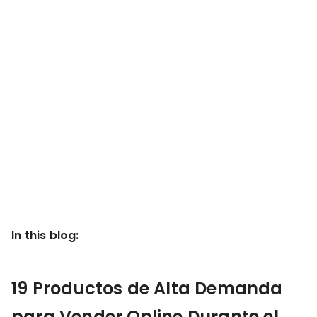
KOLs on
Agency
TrueProfit
TrueProfit is
trusted by the
See
biggest voices
TrueProfit
in ecommerce.
in action
Book a
demo
In this blog:
19 Productos de Alta Demanda
para Vender Online Durante el