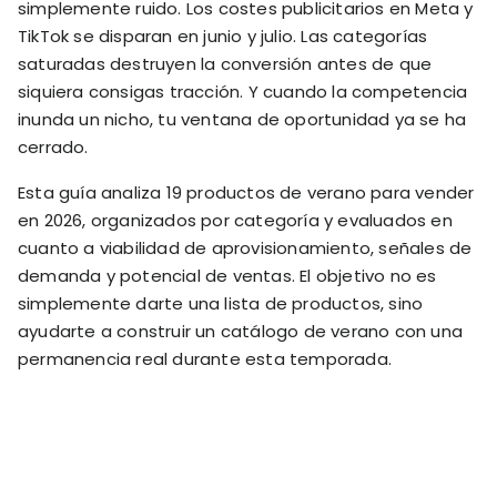
simplemente ruido. Los costes publicitarios en Meta y
RESOURCES
TikTok se disparan en junio y julio. Las categorías
USE CASES
saturadas destruyen la conversión antes de que
Profit Lab
Profit
siquiera consigas tracción. Y cuando la competencia
Newsletter
Tracking
inunda un nicho, tu ventana de oportunidad ya se ha
Insider
ecommerce
cerrado.
Profit
insights for
Optimization
Shopify
Esta guía analiza 19 productos de verano para vender
dropshippers
en 2026, organizados por categoría y evaluados en
who care about
Ad Tracking
cuanto a viabilidad de aprovisionamiento, señales de
profitability.
TRUEPROFIT IS
demanda y potencial de ventas. El objetivo no es
FOR
simplemente darte una lista de productos, sino
TrueProfit
Small
ayudarte a construir un catálogo de verano con una
Playbooks
Business
Hand-picked
permanencia real durante esta temporada.
Owner
resources to
help your
Enterprise
Shopify brand
make profitable
Business
decisions.
Marketing