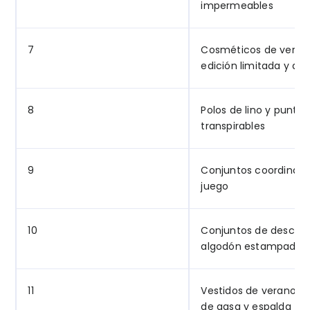
impermeables
7
Cosméticos de veran
edición limitada y de 
8
Polos de lino y punto
transpirables
9
Conjuntos coordinado
juego
10
Conjuntos de descan
algodón estampado 
11
Vestidos de verano v
de gasa y espalda