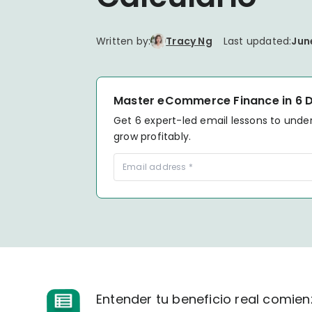
your P&L over any given
Connect to all data points 
About us
Demo Store
KOLs on TrueProfit
timeframe.
complete business picture
How Much Do Dropshippers Make in
2026? Based On 1200+ Stores
Written by:
Tracy Ng
Last updated:
Jun
TikTok Shop's Net Profit
How Much Can You Make from
Claim your shortcut to real-time
Shopify in 2026? Real Numbers +
TikTok Shop profit insights.
Proven Tips
Master eCommerce Finance in 6 
Get 6 expert-led email lessons to unde
Why TrueProfit >
grow profitably.
Learn why net profit matters — and why TrueProfit does 
best.
Entender tu beneficio real comie