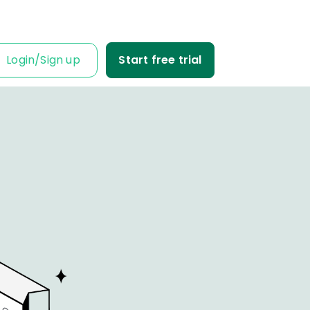
Login
/
Sign up
Start free trial
IT IS FOR
ness Owner
me tabs on your
fit and loss.
Business
ble data into
iness decisions.
Agency
nt’s trust with
fit-based