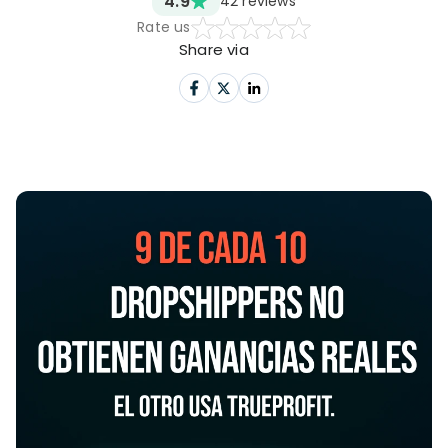
4.9
42
reviews
Rate us
Share via