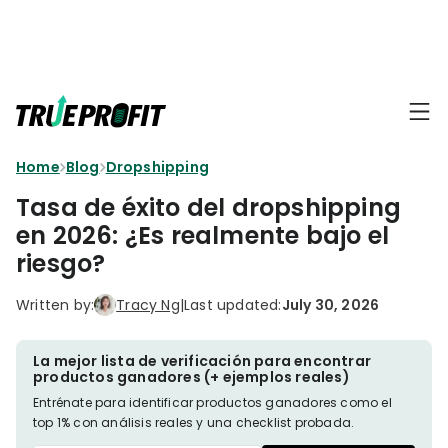
KEY FEATURES
Affiliate
BLOGS
→
Progra
Profit
Home
Blog
Dropshipping
Ecommerce
Earn
Dashboard
Hacks
big
Tasa de éxito del dropshipping
by
Finance
en 2026: ¿Es realmente bajo el
Product
promotin
Fundamentals
riesgo?
TrueProfit
Analytics
Profit
to
Calculation
your
Marketing
Written by:
Tracy Ng
|
Last updated:
July 30, 2026
Dropshipping
audience
101
Attribution
Shopify
La mejor lista de verificación para encontrar
Knowledge
P&L Report
productos ganadores (+ ejemplos reales)
Partners
Entrénate para identificar productos ganadores como el
Progra
TikTok Shop's
top 1% con análisis reales y una checklist probada.
Grow
TOOLS
→
Net Profit