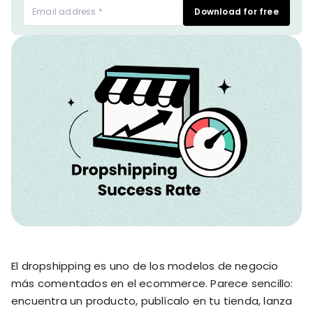
stronger
Download for free
and
Shopify Profit
faster
Calculator
together
TrueProfit
Dropshipping Prof
through
MCP
Calculator
partnersh
Print On Demand
Customer
Profit Calculator
About
Gross Profit
us
De
Lifetime Value
Calculator
Store
K
ROAS Calculator
Expense
on
Shopify Fees
TrueProfit
Tracking
Calculator
Triple Discount
Integrations
Calculator
Shopify App
Detector
Why TrueProfit >
Shopify Theme
El dropshipping es uno de los modelos de negocio
Learn why net profit
Detector
matters — and why
más comentados en el ecommerce. Parece sencillo:
TrueProfit does it
encuentra un producto, publícalo en tu tienda, lanza
best.