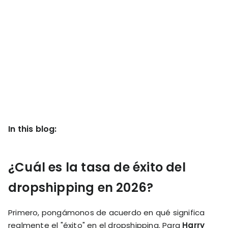
KOLs on
Agency
TrueProfit
TrueProfit is
trusted by the
See
biggest voices
TrueProfit
in ecommerce.
in action
Book a
demo
In this blog:
¿Cuál es la tasa de éxito del
dropshipping en 2026?
Primero, pongámonos de acuerdo en qué significa
realmente el "éxito" en el dropshipping. Para
Harry