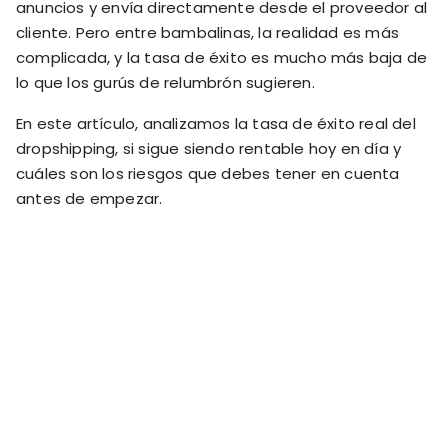
anuncios y envía directamente desde el proveedor al
RESOURCES
cliente. Pero entre bambalinas, la realidad es más
USE CASES
complicada, y la tasa de éxito es mucho más baja de
Profit Lab
Profit
lo que los gurús de relumbrón sugieren.
Newsletter
Tracking
Insider
En este artículo, analizamos la tasa de éxito real del
ecommerce
Profit
dropshipping, si sigue siendo rentable hoy en día y
insights for
Optimization
Shopify
cuáles son los riesgos que debes tener en cuenta
dropshippers
antes de empezar.
who care about
Ad Tracking
profitability.
TRUEPROFIT IS
FOR
TrueProfit
Small
Playbooks
Business
Hand-picked
Owner
resources to
help your
Enterprise
Shopify brand
make profitable
Business
decisions.
Marketing