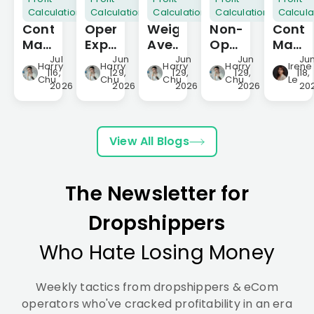
Calculation
Calculation
Calculation
Calculation
Calcula
Contribution
Operating
Weighted
Non-
Contr
Margin
Expenses:
Average
Operating
Margi
101:
Definition,
Contribution
Expenses:
vs.
Jul
Jun
Jun
Jun
Ju
Harry
Harry
Harry
Harry
Irene
|
16,
|
29,
|
29,
|
29,
|
18,
Definition,
Real
Margin
Definition,
Gross
Chu
Chu
Chu
Chu
Le
2026
2026
2026
2026
20
Formula,
Examples,
for
Examples,
Margi
and
and
Ecommerce:
and
Compl
Real
Ecommerce
Formula
Impact
Break
Business
Benchmarks
&
on
For
View All Blogs
Impact
Strategy
Ecommerce
Ecom
Profit
Seller
The Newsletter for
Dropshippers
Who Hate Losing Money
Weekly tactics from dropshippers & eCom
operators who've cracked profitability in an era