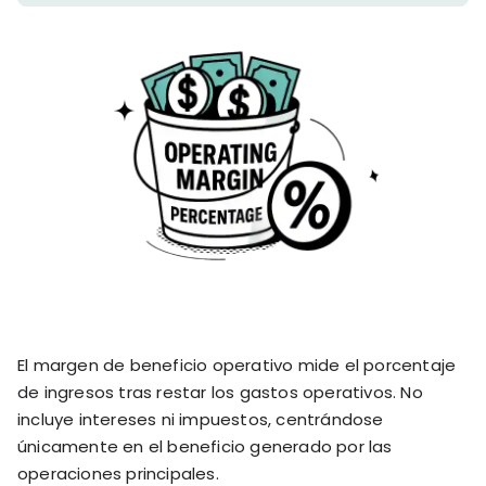
stronger
and
Shopify Profit
faster
Calculator
together
TrueProfit
Dropshipping Prof
through
MCP
Calculator
partnersh
Print On Demand
Customer
Profit Calculator
About
Gross Profit
us
De
Lifetime Value
Calculator
Store
K
ROAS Calculator
Expense
on
Shopify Fees
TrueProfit
Tracking
Calculator
Triple Discount
Integrations
Calculator
Shopify App
El margen de beneficio operativo mide el porcentaje
Detector
de ingresos tras restar los gastos operativos. No
Why TrueProfit >
Shopify Theme
Learn why net profit
incluye intereses ni impuestos, centrándose
Detector
matters — and why
únicamente en el beneficio generado por las
TrueProfit does it
operaciones principales.
best.