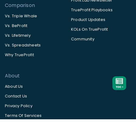
Profit Lab Newsletter
Comparison
TrueProfit Playbooks
Vs. Triple Whale
Product Updates
Vs. BeProfit
KOLs On TrueProfit
Vs. Lifetimely
Community
Vs. Spreadsheets
Why TrueProfit
About
About Us
Contact Us
Privacy Policy
Terms Of Services
Help Center
App Status