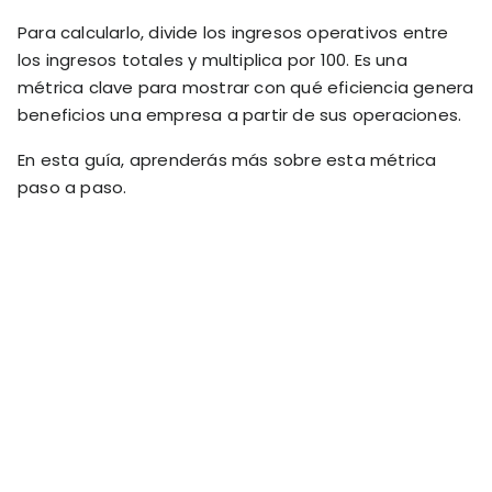
RESOURCES
Para calcularlo, divide los ingresos operativos entre
USE CASES
los ingresos totales y multiplica por 100. Es una
Profit Lab
Profit
métrica clave para mostrar con qué eficiencia genera
Newsletter
Tracking
beneficios una empresa a partir de sus operaciones.
Insider
ecommerce
Profit
En esta guía, aprenderás más sobre esta métrica
insights for
Optimization
Shopify
paso a paso.
dropshippers
who care about
Ad Tracking
profitability.
TRUEPROFIT IS
FOR
TrueProfit
Small
Playbooks
Business
Hand-picked
Owner
resources to
help your
Enterprise
Shopify brand
make profitable
Business
decisions.
Marketing