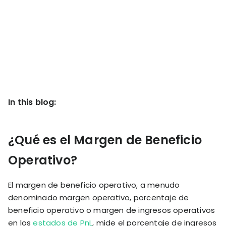
KOLs on
Agency
TrueProfit
TrueProfit is
trusted by the
See
biggest voices
TrueProfit
in ecommerce.
in action
Book a
In this blog:
demo
¿Qué es el Margen de Beneficio
Operativo?
El margen de beneficio operativo, a menudo
denominado margen operativo, porcentaje de
beneficio operativo o margen de ingresos operativos
en los
estados de PnL
, mide el porcentaje de ingresos