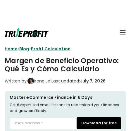
KEY FEATURES
Affiliate
BLOGS
→
Progra
Profit
Home
Blog
Profit Calculation
Ecommerce
Earn
Dashboard
Hacks
big
Margen de Beneficio Operativo:
by
Finance
Qué Es y Cómo Calcularlo
Product
promotin
Fundamentals
TrueProfit
Analytics
Profit
Written by:
Irene Le
|
Last updated:
July 7, 2026
to
Calculation
your
Marketing
Dropshipping
audience
101
Attribution
Master eCommerce Finance in 6 Days
Shopify
Get 6 expert-led email lessons to understand your finances
Knowledge
P&L Report
and grow profitably.
Partners
Progra
TikTok Shop's
Download for free
Grow
TOOLS
→
Net Profit