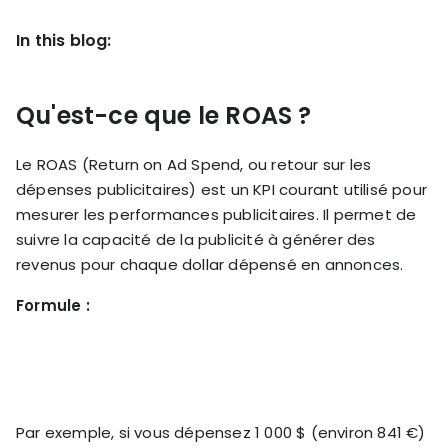
KOLs on
Agency
In this blog:
TrueProfit
TrueProfit is
trusted by the
See
biggest voices
Qu'est-ce que le ROAS ?
TrueProfit
in ecommerce.
in action
Le ROAS (Return on Ad Spend, ou retour sur les
Book a
dépenses publicitaires) est un KPI courant utilisé pour
demo
mesurer les performances publicitaires. Il permet de
suivre la capacité de la publicité à générer des
revenus pour chaque dollar dépensé en annonces.
Formule :
Par exemple, si vous dépensez 1 000 $ (environ 841 €)