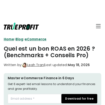
KEY FEATURES
Affiliate
BLOGS
→
Progra
Profit
Home
Blog
eCommerce
Ecommerce
Earn
Dashboard
Hacks
big
Quel est un bon ROAS en 2026 ?
by
Finance
(Benchmarks + Conseils Pro)
Product
promotin
Fundamentals
TrueProfit
Analytics
Profit
Written by:
Leah Tran
|
Last updated:
May 18, 2026
to
Calculation
your
Marketing
Dropshipping
audience
101
Attribution
Master eCommerce Finance in 6 Days
Shopify
Get 6 expert-led email lessons to understand your finances
Knowledge
P&L Report
and grow profitably.
Partners
Progra
TikTok Shop's
Download for free
Grow
TOOLS
→
Net Profit