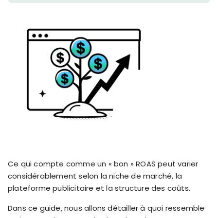
stronger
and
Shopify Profit
faster
Calculator
together
TrueProfit
Dropshipping Prof
through
MCP
Calculator
partnersh
Print On Demand
Customer
Profit Calculator
About
Gross Profit
us
De
Lifetime Value
Calculator
Store
K
ROAS Calculator
Expense
on
Shopify Fees
TrueProfit
Tracking
Calculator
Triple Discount
Integrations
Calculator
Shopify App
Ce qui compte comme un « bon » ROAS peut varier
Detector
considérablement selon la niche de marché, la
Why TrueProfit >
Shopify Theme
Learn why net profit
plateforme publicitaire et la structure des coûts.
Detector
matters — and why
TrueProfit does it
Dans ce guide, nous allons détailler à quoi ressemble
best.