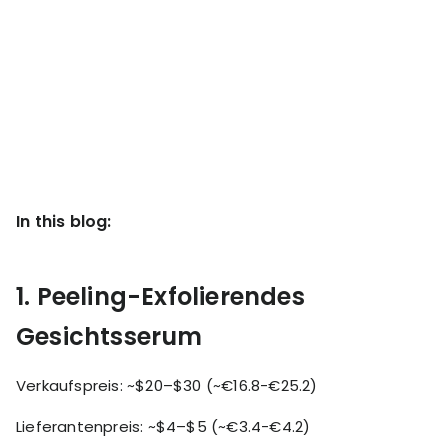
KOLs on
Agency
TrueProfit
TrueProfit is
trusted by the
See
biggest voices
TrueProfit
in ecommerce.
in action
Book a
demo
In this blog:
1. Peeling-Exfolierendes
Gesichtsserum
Verkaufspreis: ~$20–$30 (~€16.8-€25.2)
Lieferantenpreis: ~$4–$5 (~€3.4-€4.2)