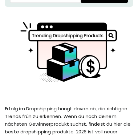
stronger
and
Shopify Profit
faster
Calculator
together
TrueProfit
Dropshipping Prof
through
MCP
Calculator
partnersh
Print On Demand
Customer
Profit Calculator
About
Gross Profit
us
De
Lifetime Value
Calculator
Store
K
ROAS Calculator
Expense
on
Shopify Fees
TrueProfit
Tracking
Calculator
Triple Discount
Integrations
Calculator
Shopify App
Detector
Erfolg im Dropshipping hängt davon ab, die richtigen
Why TrueProfit >
Shopify Theme
Trends früh zu erkennen. Wenn du nach deinem
Learn why net profit
Detector
nächsten Gewinnerprodukt suchst, findest du hier die
matters — and why
TrueProfit does it
beste dropshipping produkte. 2026 ist voll neuer
best.