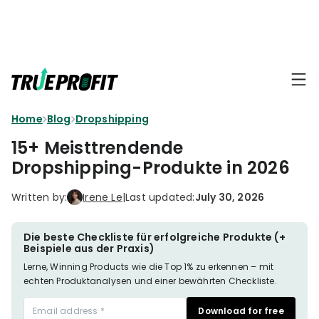
KEY FEATURES
Affiliate
BLOGS
→
Progra
Profit
Home
Blog
Dropshipping
Ecommerce
Earn
Dashboard
Hacks
big
15+ Meisttrendende
by
Finance
Dropshipping-Produkte in 2026
Product
promotin
Fundamentals
TrueProfit
Analytics
Profit
Written by:
Irene Le
|
Last updated:
July 30, 2026
to
Calculation
your
Marketing
Dropshipping
audience
101
Attribution
Die beste Checkliste für erfolgreiche Produkte (+
Beispiele aus der Praxis)
Shopify
Knowledge
P&L Report
Lerne, Winning Products wie die Top 1% zu erkennen – mit
Partners
echten Produktanalysen und einer bewährten Checkliste.
Progra
TikTok Shop's
Grow
Download for free
TOOLS
→
Net Profit