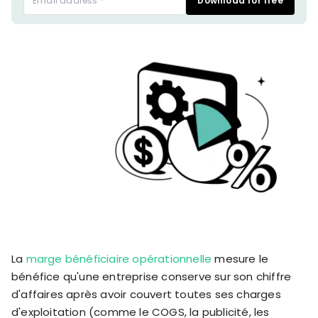
Download for free
stronger
and
Shopify Profit
faster
Calculator
together
TrueProfit
Dropshipping Prof
through
MCP
Calculator
partnersh
Print On Demand
Customer
Profit Calculator
About
Gross Profit
us
De
Lifetime Value
Calculator
Store
K
ROAS Calculator
Expense
on
Shopify Fees
TrueProfit
Tracking
Calculator
Triple Discount
Integrations
Calculator
Shopify App
Detector
La
marge bénéficiaire opérationnelle
mesure le
Why TrueProfit >
Shopify Theme
Learn why net profit
bénéfice qu'une entreprise conserve sur son chiffre
Detector
matters — and why
d'affaires après avoir couvert toutes ses charges
TrueProfit does it
d'exploitation (comme le COGS, la publicité, les
best.