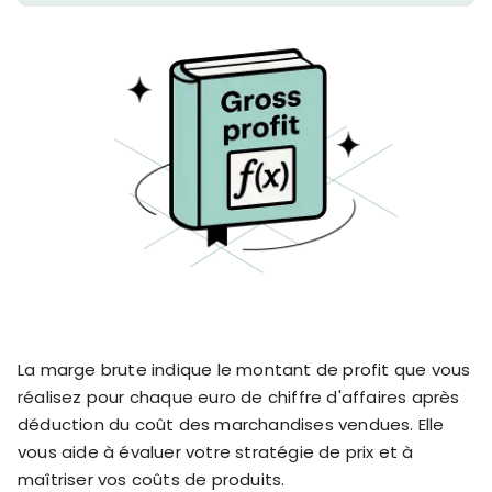
stronger
and
Shopify Profit
faster
Calculator
together
TrueProfit
Dropshipping Prof
through
MCP
Calculator
partnersh
Print On Demand
Customer
Profit Calculator
About
Gross Profit
us
De
Lifetime Value
Calculator
Store
K
ROAS Calculator
Expense
on
Shopify Fees
TrueProfit
Tracking
Calculator
Triple Discount
Integrations
Calculator
Shopify App
La marge brute indique le montant de profit que vous
Detector
réalisez pour chaque euro de chiffre d'affaires après
Why TrueProfit >
Shopify Theme
Learn why net profit
déduction du coût des marchandises vendues. Elle
Detector
matters — and why
vous aide à évaluer votre stratégie de prix et à
TrueProfit does it
maîtriser vos coûts de produits.
best.