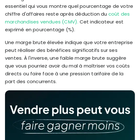
KOLs on
essentiel qui vous montre quel pourcentage de votre
Agency
TrueProfit
chiffre d'affaires reste après déduction du
coût des
TrueProfit is
marchandises vendues (CMV).
Cet indicateur est
trusted by the
See
exprimé en pourcentage (%).
biggest voices
TrueProfit
in ecommerce.
Une marge brute élevée indique que votre entreprise
in action
peut réaliser des bénéfices significatifs sur ses
ventes. À l'inverse, une faible marge brute suggère
Book a
demo
que vous pourriez avoir du mal à maîtriser vos coûts
directs ou faire face à une pression tarifaire de la
part des concurrents.