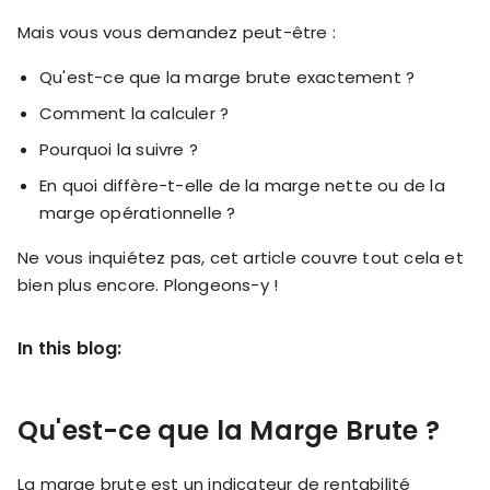
RESOURCES
Mais vous vous demandez peut-être :
USE CASES
Profit Lab
Qu'est-ce que la marge brute exactement ?
Profit
Newsletter
Tracking
Comment la calculer ?
Insider
ecommerce
Pourquoi la suivre ?
Profit
insights for
Optimization
Shopify
En quoi diffère-t-elle de la marge nette ou de la
dropshippers
marge opérationnelle ?
who care about
Ad Tracking
profitability.
Ne vous inquiétez pas, cet article couvre tout cela et
TRUEPROFIT IS
FOR
bien plus encore. Plongeons-y !
TrueProfit
Small
Playbooks
Business
In this blog:
Hand-picked
Owner
resources to
help your
Enterprise
Shopify brand
Qu'est-ce que la Marge Brute ?
make profitable
Business
decisions.
La marge brute est un indicateur de rentabilité
Marketing