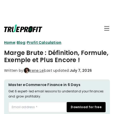
KEY FEATURES
Affiliate
BLOGS
→
Progra
Profit
Home
Blog
Profit Calculation
Ecommerce
Earn
Dashboard
Hacks
big
Marge Brute : Définition, Formule,
by
Finance
Exemple et Plus Encore !
Product
promotin
Fundamentals
TrueProfit
Analytics
Profit
Written by:
Irene Le
|
Last updated:
July 7, 2026
to
Calculation
your
Marketing
Dropshipping
audience
101
Attribution
Master eCommerce Finance in 6 Days
Shopify
Get 6 expert-led email lessons to understand your finances
Knowledge
P&L Report
and grow profitably.
Partners
Progra
TikTok Shop's
Download for free
Grow
TOOLS
→
Net Profit